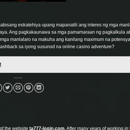
abisang estratehiya upang mapanatili ang interes ng mga manl
 taya. Ang pagkakaunawa sa mga pamamaraan ng pagkalkula at
 mga manlalaro na makuha ang kanilang maximum na potensya
ashback sa iyong susunod na online casino adventure?
!
of the website
ta777-login.com
. After many years of working in 