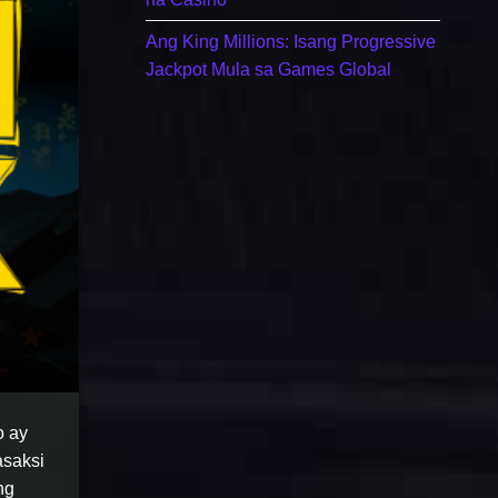
Ang King Millions: Isang Progressive
Jackpot Mula sa Games Global
o ay
asaksi
ng