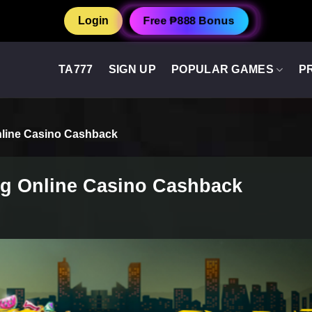
Login
Free ₱888 Bonus
TA777
SIGN UP
POPULAR GAMES
P
line Casino Cashback
g Online Casino Cashback