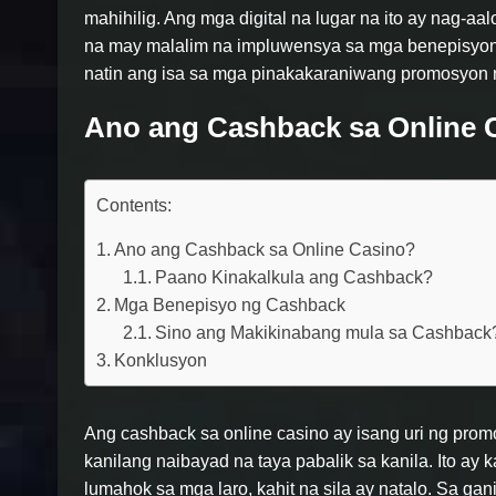
mahihilig. Ang mga digital na lugar na ito ay nag-aal
na may malalim na impluwensya sa mga benepisyong
natin ang isa sa mga pinakakaraniwang promosyon na
Ano ang Cashback sa Online 
Contents:
Ano ang Cashback sa Online Casino?
Paano Kinakalkula ang Cashback?
Mga Benepisyo ng Cashback
Sino ang Makikinabang mula sa Cashback
Konklusyon
Ang cashback sa online casino ay isang uri ng pr
kanilang naibayad na taya pabalik sa kanila. Ito ay
lumahok sa mga laro, kahit na sila ay natalo. Sa ga