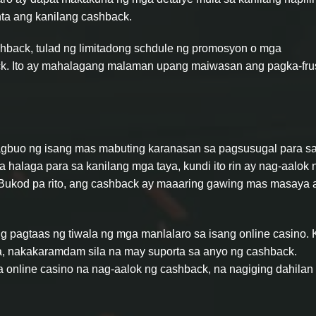
ta ang kanilang cashback.
back, tulad ng limitadong schdule ng promosyon o mga
k. Ito ay mahalagang malaman upang maiwasan ang pagka-frus
gbuo ng isang mas mabuting karanasan sa pagsusugal para s
 halaga para sa kanilang mga taya, kundi ito rin ay nag-aalok 
ukod pa rito, ang cashback ay maaaring gawing mas masaya 
 pagtaas ng tiwala ng mga manlalaro sa isang online casino.
, nakakaramdam sila na may suporta sa anyo ng cashback.
online casino na nag-aalok ng cashback, na nagiging dahilan