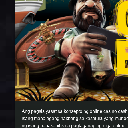
Ang pagsisiyasat sa konsepto ng online casino ca
isang mahalagang hakbang sa kasalukuyang mundo n
ng isang napakabilis na paglaganap ng mga online c